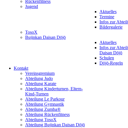
Rückenfitness
Jugend
Aktuelles
Termine
Infos zur Abtei
Bildergalerie
TosoX
Bujinkan Daisan Dōjō
Aktuelles
Infos zur Abtei
Daisan Dōjō
Schulen
Dōjō-Regeln
Kontakt
Vereinsgremium
Abteilung Judo
Abteilung Karate
Abteilung Kinderturnen, Eltern-
Kind-Turnen
Abteilung Le Parkour
Abteilung Gymnastik
Abteilung Zumba®
Abteilung Rückenfitness
Abteilung TosoX
Abteilung Bujinkan Daisan Dōjō