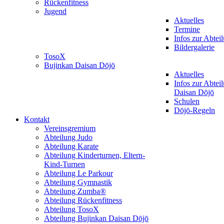
Rückenfitness
Jugend
Aktuelles
Termine
Infos zur Abtei
Bildergalerie
TosoX
Bujinkan Daisan Dōjō
Aktuelles
Infos zur Abtei
Daisan Dōjō
Schulen
Dōjō-Regeln
Kontakt
Vereinsgremium
Abteilung Judo
Abteilung Karate
Abteilung Kinderturnen, Eltern-
Kind-Turnen
Abteilung Le Parkour
Abteilung Gymnastik
Abteilung Zumba®
Abteilung Rückenfitness
Abteilung TosoX
Abteilung Bujinkan Daisan Dōjō