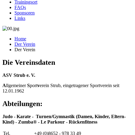
Trainingsort
FAQs
Sponsoren
Links
Home
Der Verein
Der Verein
Die Vereinsdaten
ASV Strub e. V.
A
llgemeiner
S
port
v
erein Strub, eingetragener Sportverein seit
12.01.1962
Abteilungen:
Judo - Karate - Turnen/Gymnastik (Damen, Kinder, Eltern-
Kind) - Zumba
®
- Le Parkour - Rückenfitness
Tel.
+49 (0)8652 - 978 33 49