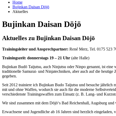
Home
Bujinkan Daisan Dōjō
Aktuelles
Bujinkan Daisan Dōjō
Aktuelles zu Bujinkan Daisan Dōjō
Trainingsleiter und Ansprechpartner:
René Merz, Tel. 0175 523 7
Trainingszeit:
donnerstags 19 – 21 Uhr
(alte Halle)
Bujinkan Budō Taijutsu, auch Ninjutsu oder Ninpo genannt, ist eine 
traditionelle Samurai- und Ninjatechniken, aber auch auf die heutig
gegeben.
Seit 2012 trainiere ich Bujinkan Budo Taijutsu und besuche jährlic
mit und ohne Waffen, wodurch sie auch für die moderne Selbstverteid
verschiedenste Trainingswaffen zum Einsatz (z. B. Lang- und Kurzsto
Wir sind zusammen mit dem Dōjō‘s Bad Reichenhall, Augsburg und
Erwachsene und Jugendliche ab 16 Jahren sind herzlich eingeladen,