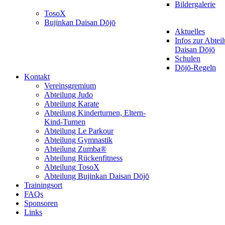
Bildergalerie
TosoX
Bujinkan Daisan Dōjō
Aktuelles
Infos zur Abtei
Daisan Dōjō
Schulen
Dōjō-Regeln
Kontakt
Vereinsgremium
Abteilung Judo
Abteilung Karate
Abteilung Kinderturnen, Eltern-
Kind-Turnen
Abteilung Le Parkour
Abteilung Gymnastik
Abteilung Zumba®
Abteilung Rückenfitness
Abteilung TosoX
Abteilung Bujinkan Daisan Dōjō
Trainingsort
FAQs
Sponsoren
Links