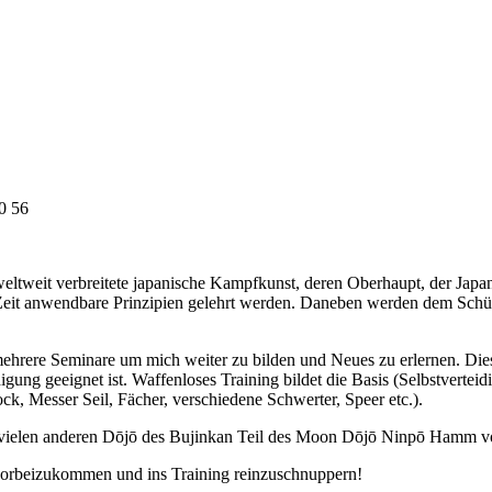
0 56
weltweit verbreitete japanische Kampfkunst, deren Oberhaupt, der Japan
e Zeit anwendbare Prinzipien gelehrt werden. Daneben werden dem Schül
h mehrere Seminare um mich weiter zu bilden und Neues zu erlernen. Di
igung geeignet ist. Waffenloses Training bildet die Basis (Selbstver
ck, Messer Seil, Fächer, verschiedene Schwerter, Speer etc.).
 vielen anderen Dōjō des Bujinkan Teil des Moon Dōjō Ninpō Hamm 
 vorbeizukommen und ins Training reinzuschnuppern!