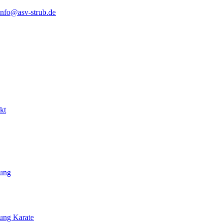
info@asv-strub.de
kt
lung
lung Karate